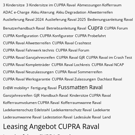
3 Kindersitze
3 Kindersitze im CUPRA Raval
Abmessungen Kofferraum
ADAC e-Charge
Akku Alterung
Akku Degradation
Allwetterreifen
Auslieferung Raval 2024
Auslieferung Raval 2025
Bedienungsanleitung Raval
Cupra
Benutzerhandbuch Raval
Betriebsanleitung Raval
CUPRA Forum
CUPRA Konfiguration
CUPRA Konfigurator
CUPRA Probefahrt
CUPRA Raval Allwetterreifen
CUPRA Raval Crashtest
CUPRA Raval Fahrwerk technis
CUPRA Raval Forum
CUPRA Raval Ganzjahresreifen
CUPRA Raval GJR
CUPRA Raval im Crash Test
CUPRA Raval Kompletträder
CUPRA Raval Lochkreis
CUPRA Raval NCAP
CUPRA Raval Neuzulassungen
CUPRA Raval Sommerreifen
CUPRA Raval Werksgarantie
CUPRA Raval Zulassungen
Dachlast Raval
Fussmatten Raval
EnBW mobility+
Fertigung Raval
Ganzjahresreifen
GJR
Handbuch Raval
Kindersitze CUPRA Raval
Kofferraumvolumen CUPRA Raval
Kofferraumwanne Raval
Ladekantenschutz Edelstahl
Ladekantenschutz Raval
Ladekarte
Laderaumwanne Raval
Ladestation Raval
Ladesäule Raval
Land
Leasing Angebot CUPRA Raval