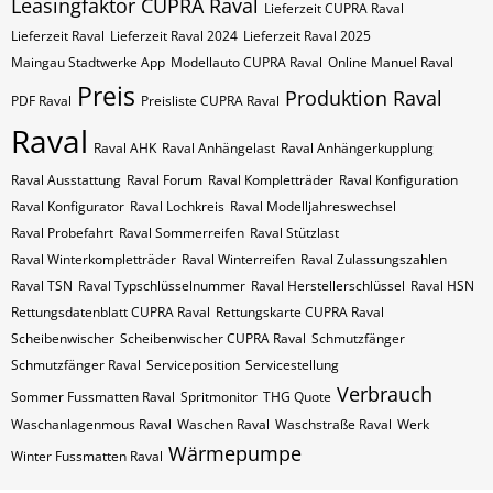
Leasingfaktor CUPRA Raval
Lieferzeit CUPRA Raval
Lieferzeit Raval
Lieferzeit Raval 2024
Lieferzeit Raval 2025
Maingau Stadtwerke App
Modellauto CUPRA Raval
Online Manuel Raval
Preis
Produktion Raval
PDF Raval
Preisliste CUPRA Raval
Raval
Raval AHK
Raval Anhängelast
Raval Anhängerkupplung
Raval Ausstattung
Raval Forum
Raval Kompletträder
Raval Konfiguration
Raval Konfigurator
Raval Lochkreis
Raval Modelljahreswechsel
Raval Probefahrt
Raval Sommerreifen
Raval Stützlast
Raval Winterkompletträder
Raval Winterreifen
Raval Zulassungszahlen
Raval​​​​ TSN
Raval​​​​ Typschlüsselnummer
Raval​​​​​ Herstellerschlüssel
Raval​​​​​ HSN
Rettungsdatenblatt CUPRA Raval
Rettungskarte CUPRA Raval
Scheibenwischer
Scheibenwischer CUPRA​ Raval
Schmutzfänger
Schmutzfänger Raval
Serviceposition
Servicestellung
Verbrauch
Sommer Fussmatten Raval
Spritmonitor
THG Quote
Waschanlagenmous Raval
Waschen Raval
Waschstraße Raval
Werk
Wärmepumpe
Winter Fussmatten Raval