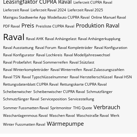
Leasingfaktor CUPRA Raval
Lieferzeit CUPRA Raval
Lieferzeit Raval
Lieferzeit Raval 2024
Lieferzeit Raval 2025
Maingau Stadtwerke App
Modellauto CUPRA Raval
Online Manuel Raval
Preis
Produktion Raval
PDF Raval
Preisliste CUPRA Raval
Raval
Raval AHK
Raval Anhängelast
Raval Anhängerkupplung
Raval Ausstattung
Raval Forum
Raval Kompletträder
Raval Konfiguration
Raval Konfigurator
Raval Lochkreis
Raval Modelljahreswechsel
Raval Probefahrt
Raval Sommerreifen
Raval Stützlast
Raval Winterkompletträder
Raval Winterreifen
Raval Zulassungszahlen
Raval​​​​ TSN
Raval​​​​ Typschlüsselnummer
Raval​​​​​ Herstellerschlüssel
Raval​​​​​ HSN
Rettungsdatenblatt CUPRA Raval
Rettungskarte CUPRA Raval
Scheibenwischer
Scheibenwischer CUPRA​ Raval
Schmutzfänger
Schmutzfänger Raval
Serviceposition
Servicestellung
Verbrauch
Sommer Fussmatten Raval
Spritmonitor
THG Quote
Waschanlagenmous Raval
Waschen Raval
Waschstraße Raval
Werk
Wärmepumpe
Winter Fussmatten Raval