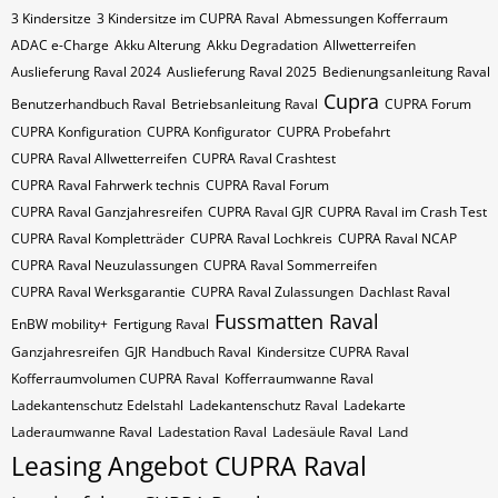
3 Kindersitze
3 Kindersitze im CUPRA Raval
Abmessungen Kofferraum
ADAC e-Charge
Akku Alterung
Akku Degradation
Allwetterreifen
Auslieferung Raval 2024
Auslieferung Raval 2025
Bedienungsanleitung Raval
Cupra
Benutzerhandbuch Raval
Betriebsanleitung Raval
CUPRA Forum
CUPRA Konfiguration
CUPRA Konfigurator
CUPRA Probefahrt
CUPRA Raval Allwetterreifen
CUPRA Raval Crashtest
CUPRA Raval Fahrwerk technis
CUPRA Raval Forum
CUPRA Raval Ganzjahresreifen
CUPRA Raval GJR
CUPRA Raval im Crash Test
CUPRA Raval Kompletträder
CUPRA Raval Lochkreis
CUPRA Raval NCAP
CUPRA Raval Neuzulassungen
CUPRA Raval Sommerreifen
CUPRA Raval Werksgarantie
CUPRA Raval Zulassungen
Dachlast Raval
Fussmatten Raval
EnBW mobility+
Fertigung Raval
Ganzjahresreifen
GJR
Handbuch Raval
Kindersitze CUPRA Raval
Kofferraumvolumen CUPRA Raval
Kofferraumwanne Raval
Ladekantenschutz Edelstahl
Ladekantenschutz Raval
Ladekarte
Laderaumwanne Raval
Ladestation Raval
Ladesäule Raval
Land
Leasing Angebot CUPRA Raval