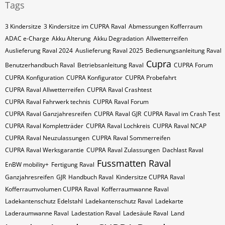
Tags
3 Kindersitze
3 Kindersitze im CUPRA Raval
Abmessungen Kofferraum
ADAC e-Charge
Akku Alterung
Akku Degradation
Allwetterreifen
Auslieferung Raval 2024
Auslieferung Raval 2025
Bedienungsanleitung Raval
Cupra
Benutzerhandbuch Raval
Betriebsanleitung Raval
CUPRA Forum
CUPRA Konfiguration
CUPRA Konfigurator
CUPRA Probefahrt
CUPRA Raval Allwetterreifen
CUPRA Raval Crashtest
CUPRA Raval Fahrwerk technis
CUPRA Raval Forum
CUPRA Raval Ganzjahresreifen
CUPRA Raval GJR
CUPRA Raval im Crash Test
CUPRA Raval Kompletträder
CUPRA Raval Lochkreis
CUPRA Raval NCAP
CUPRA Raval Neuzulassungen
CUPRA Raval Sommerreifen
CUPRA Raval Werksgarantie
CUPRA Raval Zulassungen
Dachlast Raval
Fussmatten Raval
EnBW mobility+
Fertigung Raval
Ganzjahresreifen
GJR
Handbuch Raval
Kindersitze CUPRA Raval
Kofferraumvolumen CUPRA Raval
Kofferraumwanne Raval
Ladekantenschutz Edelstahl
Ladekantenschutz Raval
Ladekarte
Laderaumwanne Raval
Ladestation Raval
Ladesäule Raval
Land