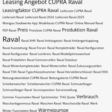
Leasing Angebot CUPRA Raval
Leasingfaktor CUPRA Raval
Lieferzeit CUPRA Raval
Lieferzeit Raval
Lieferzeit Raval 2024
Lieferzeit Raval 2025
Maingau Stadtwerke App
Modellauto CUPRA Raval
Online Manuel Raval
Preis
Produktion Raval
PDF Raval
Preisliste CUPRA Raval
Raval
Raval AHK
Raval Anhängelast
Raval Anhängerkupplung
Raval Ausstattung
Raval Forum
Raval Kompletträder
Raval Konfiguration
Raval Konfigurator
Raval Lochkreis
Raval Modelljahreswechsel
Raval Probefahrt
Raval Sommerreifen
Raval Stützlast
Raval Winterkompletträder
Raval Winterreifen
Raval Zulassungszahlen
Raval​​​​ TSN
Raval​​​​ Typschlüsselnummer
Raval​​​​​ Herstellerschlüssel
Raval​​​​​ HSN
Rettungsdatenblatt CUPRA Raval
Rettungskarte CUPRA Raval
Scheibenwischer
Scheibenwischer CUPRA​ Raval
Schmutzfänger
Schmutzfänger Raval
Serviceposition
Servicestellung
Verbrauch
Sommer Fussmatten Raval
Spritmonitor
THG Quote
Waschanlagenmous Raval
Waschen Raval
Waschstraße Raval
Werk
Wärmepumpe
Winter Fussmatten Raval