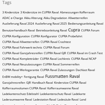
Tags
3 Kindersitze
3 Kindersitze im CUPRA Raval
Abmessungen Kofferraum
ADAC e-Charge
Akku Alterung
Akku Degradation
Allwetterreifen
Auslieferung Raval 2024
Auslieferung Raval 2025
Bedienungsanleitung Raval
Cupra
Benutzerhandbuch Raval
Betriebsanleitung Raval
CUPRA Forum
CUPRA Konfiguration
CUPRA Konfigurator
CUPRA Probefahrt
CUPRA Raval Allwetterreifen
CUPRA Raval Crashtest
CUPRA Raval Fahrwerk technis
CUPRA Raval Forum
CUPRA Raval Ganzjahresreifen
CUPRA Raval GJR
CUPRA Raval im Crash Test
CUPRA Raval Kompletträder
CUPRA Raval Lochkreis
CUPRA Raval NCAP
CUPRA Raval Neuzulassungen
CUPRA Raval Sommerreifen
CUPRA Raval Werksgarantie
CUPRA Raval Zulassungen
Dachlast Raval
Fussmatten Raval
EnBW mobility+
Fertigung Raval
Ganzjahresreifen
GJR
Handbuch Raval
Kindersitze CUPRA Raval
Kofferraumvolumen CUPRA Raval
Kofferraumwanne Raval
Ladekantenschutz Edelstahl
Ladekantenschutz Raval
Ladekarte
Laderaumwanne Raval
Ladestation Raval
Ladesäule Raval
Land