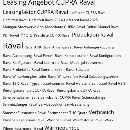
Leasing Angebot CUPRA Raval
Leasingfaktor CUPRA Raval
Lieferzeit CUPRA Raval
Lieferzeit Raval
Lieferzeit Raval 2024
Lieferzeit Raval 2025
Maingau Stadtwerke App
Modellauto CUPRA Raval
Online Manuel Raval
Preis
Produktion Raval
PDF Raval
Preisliste CUPRA Raval
Raval
Raval AHK
Raval Anhängelast
Raval Anhängerkupplung
Raval Ausstattung
Raval Forum
Raval Kompletträder
Raval Konfiguration
Raval Konfigurator
Raval Lochkreis
Raval Modelljahreswechsel
Raval Probefahrt
Raval Sommerreifen
Raval Stützlast
Raval Winterkompletträder
Raval Winterreifen
Raval Zulassungszahlen
Raval​​​​ TSN
Raval​​​​ Typschlüsselnummer
Raval​​​​​ Herstellerschlüssel
Raval​​​​​ HSN
Rettungsdatenblatt CUPRA Raval
Rettungskarte CUPRA Raval
Scheibenwischer
Scheibenwischer CUPRA​ Raval
Schmutzfänger
Schmutzfänger Raval
Serviceposition
Servicestellung
Verbrauch
Sommer Fussmatten Raval
Spritmonitor
THG Quote
Waschanlagenmous Raval
Waschen Raval
Waschstraße Raval
Werk
Wärmepumpe
Winter Fussmatten Raval