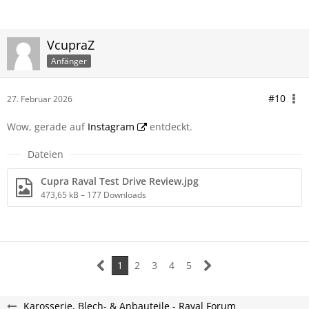
VcupraZ
Anfänger
#10
27. Februar 2026
Wow, gerade auf
Instagram
entdeckt.
Dateien
Cupra Raval Test Drive Review.jpg
473,65 kB – 177 Downloads
1
2
3
4
5
Karosserie, Blech- & Anbauteile - Raval Forum